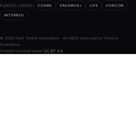
FUNDED UNDER:
COSME
ERASMUS+
LIFE
HORIZON
INTERREG
©
2026
Next Textile Generation ·
All rights reserved by Finnova
Foundation
Content licensed under
CC BY 4.0